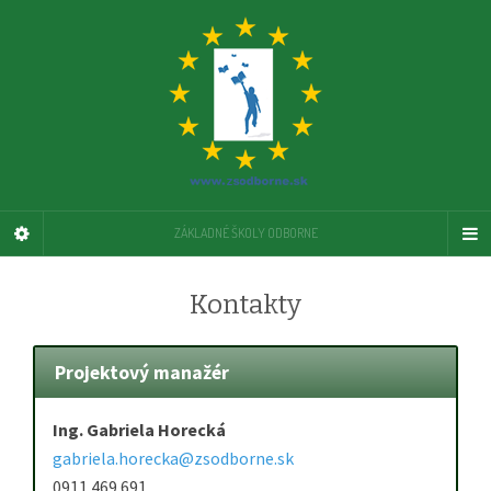
ZÁKLADNÉ ŠKOLY ODBORNE
Kontakty
Projektový manažér
Ing. Gabriela Horecká
gabriela.horecka@zsodborne.sk
0911 469 691