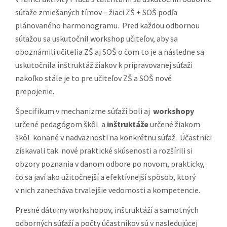
súťaže zmiešaných tímov – žiaci ZŠ + SOŠ podľa
plánovaného harmonogramu. Pred každou odbornou
súťažou sa uskutočnil workshop učiteľov, aby sa
oboznámili učitelia ZŠ aj SOŠ o čom to je a následne sa
uskutočnila inštruktáž žiakov k pripravovanej súťaži
nakoľko stále je to pre učiteľov ZŠ a SOŠ nové
prepojenie.
Špecifikum v mechanizme súťaží boli aj
workshopy
určené pedagógom škôl a
inštruktáže
určené žiakom
škôl konané v nadväznosti na konkrétnu súťaž. Účastníci
získavali tak nové praktické skúsenosti a rozšírili si
obzory poznania v danom odbore po novom, prakticky,
čo sa javí ako užitočnejší a efektívnejší spôsob, ktorý
v nich zanecháva trvalejšie vedomosti a kompetencie.
Presné dátumy workshopov, inštruktáží a samotných
odborných súťaží a počty účastníkov sú v nasledujúcej