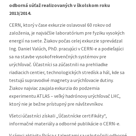
odborná súťaž realizovaných v školskom roku
2013/2014.
CERN, ktorý v čase exkurzie oslavoval 60 rokov od
založenia, je najväčšie laboratórium pre fyziku vysokých
energií na svete. Žiakov počas celej exkurzie sprevádzal
Ing. Daniel Valúch, PhD. pracujúci v CERN-e a podieľajúci
sa na stavbe vysokofrekvenčných systémov pre
urýchľovač. Účastníci sa zúčastnili na prehliadke
riadiacich centier, technologických stredísk a hál, kde sa
testujú supravodivé magnety a urýchľovacie dutiny.
Žiakov najviac zaujala exkurzia do podzemia
experimentu ATLAS – veľký hadrónovy urýchľovač LHC,
ktorý nie je bežne prístupný pre návštevníkov.
Všetci účastníci získali „Účastnícke certifikáty“,
informačné materiály a odborné publikácie o CERN-e.
V rámci aktivity Práca s talentami sa uskutočnili odborné