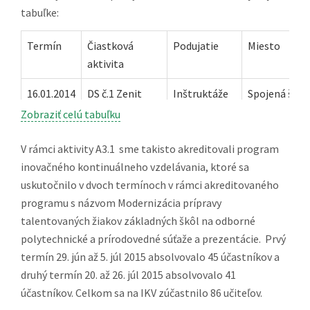
tabuľke:
Termín
Čiastková
Podujatie
Miesto
aktivita
16.01.2014
DS č.1 Zenit
Inštruktáže
Spojená škol
(kategórie –
SOŠ
Zobraziť celú tabuľku
tvorba
elektrotechn
webstránok,
BB
V rámci aktivity A3.1 sme takisto akreditovali program
strojárstvo)
inovačného kontinuálneho vzdelávania, ktoré sa
uskutočnilo v dvoch termínoch v rámci akreditovaného
30.01.2014
DS č.1 Zenit
Inštruktáže
SPŠ strojníck
programu s názvom Modernizácia prípravy
(kategória –
Fajnorovo
talentovaných žiakov základných škôl na odborné
robotika)
náberžie 5, B
polytechnické a prírodovedné súťaže a prezentácie. Prvý
termín 29. jún až 5. júl 2015 absolvovalo 45 účastníkov a
06.02.2014
DS č.3 Mladý
Workshop
SOŠ Pod
druhý termín 20. až 26. júl 2015 absolvovalo 41
ekofarmár
Bánošom 80,
účastníkov. Celkom sa na IKV zúčastnilo 86 učiteľov.
07. –
DS č. 1 Zenit
Realizácia
Spojená škol