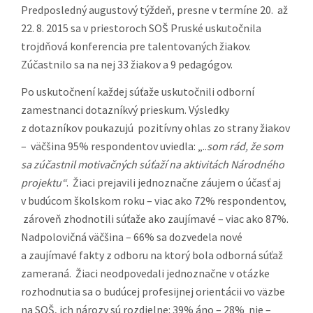
Predposledný augustový týždeň, presne v termíne 20. až
08.02.2014
súťaže
SOŠ
22. 8. 2015 sa v priestoroch SOŠ Pruské uskutočnila
elektrotechn
trojdňová konferencia pre talentovaných žiakov.
BB
Zúčastnilo sa na nej 33 žiakov a 9 pedagógov.
20.02.2014
DS č. 2 Mladý
Workshop
ŠIOV, Bellov
Po uskutočnení každej súťaže uskutočnili odborní
mechatronik
a Inštruktáže
54/A, 837 63
zamestnanci dotazníkvý prieskum. Výsledky
Bratislava
z dotazníkov poukazujú pozitívny ohlas zo strany žiakov
– väčšina 95% respondentov uviedla: „..
som rád, že som
13. –
DS č. 2 Mladý
Realizácia
SPŠ strojníck
sa zúčastnil motivačných súťaží na
aktivitách Národného
14.03.2014
mechatronik
súťaže
Fajnorovo
projektu“
. Žiaci prejavili jednoznačne záujem o účasť aj
náberžie 5, B
v budúcom školskom roku – viac ako 72% respondentov,
21.03.2014
DS č. 4
Inštruktáže –
SOŠ technick
zároveň zhodnotili súťaže ako zaujímavé – viac ako 87%.
Základoškolská
kraj KE
Partizánska 
Nadpolovičná väčšina – 66% sa dozvedela nové
Odborná
Michalovce
a zaujímavé fakty z odboru na ktorý bola odborná súťaž
Činnosť
zameraná. Žiaci neodpovedali jednoznačne v otázke
rozhodnutia sa o budúcej profesijnej orientácii vo väzbe
27.03.2014
DS č. 4
Inštruktáže –
SOŠ
na SOŠ, ich nározy sú rozdielne: 39% áno – 28% nie –