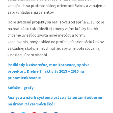
Činnosť
venujúcich sa profesionálnej orientácii žiakov a venujeme
sa aj vyhľadávaniu talentov.
07.05.2014
DS č.3 Mladý
Realizácia
SOŠ Pod
ekofarmár
súťaže
Bánošom 80,
Hore uvedené projekty sa realizovali od apríla 2013, čo je
na realizáciu tak dôležitej zmeny veľmi krátky čas. Ak
14.-
Exkurzia Cern
Realizácia
Cern, Switze
chceme uviesť do života nové metódy a formy
16.09.2014
aktivity
vzdelávania, nový pohľad na profesijnú orientáciu žiakov
základnej školy, je nevyhnutné, aby sme pokračovali aj
30.09.2014
DS č. 5
Workshop
SOŠ, Nitrian
v nasledujúcom období.
Stavebníctvo
cesta 61, 940
Nové Zámky
Podklady k záverečnej monitorovacej správe
projektu „ Dielne 1“ aktivity 2013 – 2015 na
01.10.2014
DS č. 5
Inštruktáže
SOŠ, Nitrian
pripomienkovanie
Stavebníctvo
cesta 61, 940
Nové Zámky
Súťaže – grafy
22.10.2014
DS č. 4
Workshop –
CVČ-RCM,
Analýza a návrh systému práce s talentami odborne
Základoškolská
1. skupina
Strojárska 3,
na úrovni základných škôl
Odborná
(Východ)
01 Košice