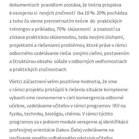
dokumentoch pravidlom zostáva, že teória prispieva
03.04.2014
DS č. 4
Inštruktáže –
SOŠ
k osvojeniu si nových zručností iba 10 %. 20% pochádza
Základoškolská
kraj KE
automobilov
z toho čo vieme premietnutím teórie do praktických
Odborná
Moldavská ce
tréningov a príkladov, 70% skúseností a znalostí sa
Činnosť
1, Košice
získava praktickou skúsenosťou, teda novými úlohami,
04.04.2014
DS č. 4
Inštruktáže –
SOŠ, Bystric
projektami a riešeniami problémov, ktoré práve v rámci
Základoškolská
kraj BB
cesta 4, Žarn
odborného vzdelávanie riešia svojimi cieľmi, postavením
Odborná
a štruktúrou obsahu súťaže v odborných vedfomostiach
Činnosť
a praktických zručnostiach.
04.04.2014
DS č. 4
Inštruktáže –
SOŠ, Nerudo
Všetci zúčastnení veľmi pozitívne hodnotia, že sme
Základoškolská
kraj TT
13, Hlohovec
v rámci projektu pristúpili k riešeniu situácie komplexne:
Odborná
vybavili sme rovnomerne v cieli konvergencia odborné
Činnosť
učebne, vzdelávame učiteľov v rámci programov IKV na
fyziku, techniku, biológiu, chémiu. V rámci týchto
24. –
DS č. 4
Realizácia
SOŠ Jarmoč
programov sa v jednom module venujeme aj identifikácii
25.04.2014
Základoškolská
súťaže
108 Stará
profesijnej orientácie žiakov. Ďalej vzdelávame na
Odborná
Ľubovňa
využívanie nového softvérového nástroja učiteľov