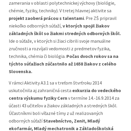
zamerania v oblasti polytechnickej výchovy (biológie,
chémie, fyziky, techniky). V tretej hlavnej aktivite sa
projekt zaoberá prácou s talentami
. Pre ZŠ pripravil
niekoľko odborných súťaží,
v ktorých spojil žiakov
základných škôl so žiakmi stredných odborných škôl.
Ide o súťaže, v ktorých si žiaci cibrili svoje manuálne
zručnosti a rozvíjali vedomosti z predmetov fyzika,
technika, chémia či biológia.
Počas dvoch rokov sa na
týchto súťažiach zúčastnilo až 1658 žiakov z celého
Slovenska.
V rámci Aktivity A3.1 sa v treťom štvrťroku 2014
uskutočnila aj zahraničná cesta
exkurzia do vedeckého
centra výskumu fyziky Cern
v termíne 14.-16.9.2014 za
účasti 43 učiteľov a žiakov základných a stredných škôl.
Účastníkmi boli víťazné tímy z už realizovaných
odborných súťaží
Stavebníctvo, Zenit, Mladý
ekofarmár, Mladý mechatronik a Základoškolská