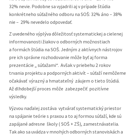
Základoškolská
kraj ZA
elektrotechn
32% nevie. Podobne sa vyjadrili aj v prípade štúdia
Odborná
Celiny 536, 0
konkrétneho súťažného odboru na SOŠ: 32% áno – 38%
Činnosť
Liptovský Hr
nie – 29% nevedelo odpovedať.
28.03.2014
DS č. 4
Inštruktáže –
Nové Mesto 
Z uvedeného výplýva dôležitosť systematickej a cielenej
Základoškolská
kraj TN
Váhom, SOŠ
informovanosti žiakov o odborných možnostiach
Odborná
Bzinská 11
a formách štúdia na SOŠ. Jedným z aktívnych nástrojov
Činnosť
pre ich správne rozhodovanie môže byť aj forma
prezentácie „ súťažami“. Avšak v priebehu 2 rokov
28.03.2014
DS č. 4
Inštruktáže –
Spojená škol
trvania projektu a podporných aktivít – súťaží nemôžeme
Základoškolská
kraj PO
Ľudmily
očakávať výrazný a hmatateľný záujem o tieto štúdiá.
Odborná
Podjavorinsk
Až dlhdobejší proces môže zabezpečiť pozitívne
Činnosť
22, 080 05 Pr
výsledky.
31.03.2014
DS č. 4
Inštruktáže –
SPŠ strojníck
Výzvou naďalej zostáva vytvárať systematický priestor
Základoškolská
kraj NR
elektrotechn
na spájanie teórie s praxou a to aj formou súťaží, kde sú
Odborná
ul. Fraňa Kráľ
zapájané adresne školy ( SOŠ + ZŠ), zamestnávatelia.
Činnosť
949 01 Nitra
Tak ako sa uvádza v mnohých odborných stanoviskách a